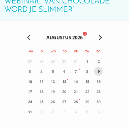
WEBINAR: ‘VAN CHOCOLADE
WORD JE SLIMMER’
3
AUGUSTUS 2026
MA
DI
WO
DO
VR
ZA
ZO
27
28
29
30
31
1
2
3
4
5
6
7
8
9
10
11
12
13
14
15
16
17
18
19
20
21
22
23
24
25
26
27
28
29
30
31
1
2
3
4
5
6
0
ACTIVITEIT(EN)