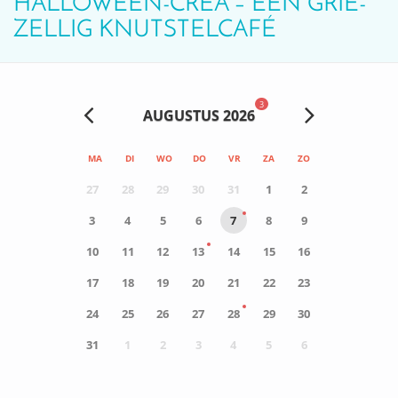
HALLOWEEN-CREA – EEN GRIE-
ZELLIG KNUTSTELCAFÉ
3
AUGUSTUS 2026
MA
DI
WO
DO
VR
ZA
ZO
27
28
29
30
31
1
2
3
4
5
6
7
8
9
10
11
12
13
14
15
16
17
18
19
20
21
22
23
24
25
26
27
28
29
30
31
1
2
3
4
5
6
0
ACTIVITEIT(EN)