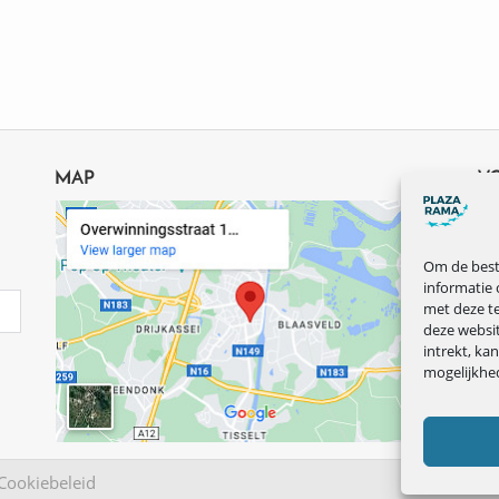
MAP
V
Om de beste
informatie 
met deze te
deze websi
intrekt, ka
mogelijkhe
Cookiebeleid