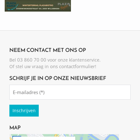
NEEM CONTACT MET ONS OP
03 860 70 00
Bel
voor onze klantenservice.
ons contactformulier
Of stel uw vraag in
!
SCHRIJF JE IN OP ONZE NIEUWSBRIEF
Emailadres
(Required)
MAP