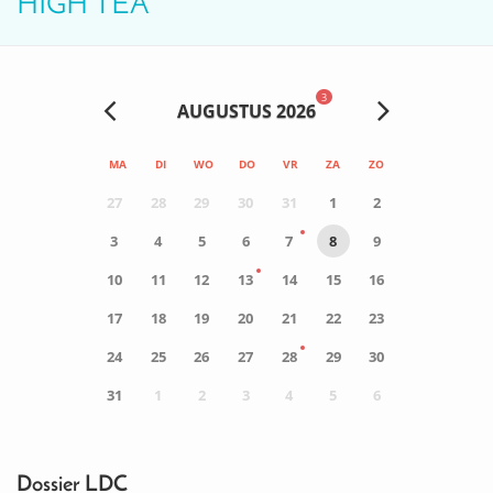
HIGH TEA
3
AUGUSTUS 2026
MA
DI
WO
DO
VR
ZA
ZO
27
28
29
30
31
1
2
3
4
5
6
7
8
9
10
11
12
13
14
15
16
17
18
19
20
21
22
23
24
25
26
27
28
29
30
31
1
2
3
4
5
6
0
ACTIVITEIT(EN)
Dossier LDC