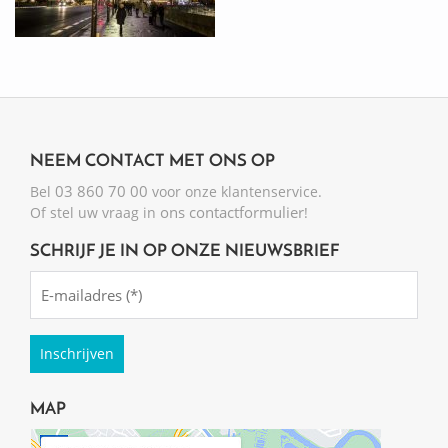
NEEM CONTACT MET ONS OP
03 860 70 00
Bel
voor onze klantenservice.
ons contactformulier
Of stel uw vraag in
!
SCHRIJF JE IN OP ONZE NIEUWSBRIEF
Emailadres
(Required)
MAP