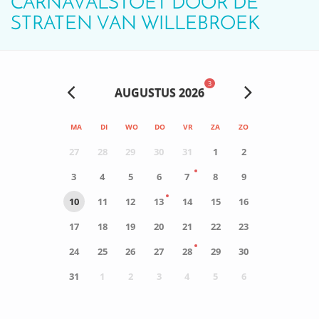
CARNAVALSTOET DOOR DE
STRATEN VAN WILLEBROEK
3
AUGUSTUS 2026
MA
DI
WO
DO
VR
ZA
ZO
27
28
29
30
31
1
2
3
4
5
6
7
8
9
10
11
12
13
14
15
16
17
18
19
20
21
22
23
24
25
26
27
28
29
30
31
1
2
3
4
5
6
0
ACTIVITEIT(EN)